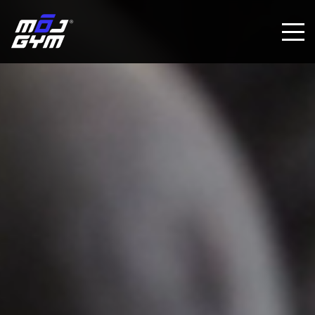
DOMOV
AKO TO FUNGUJE
VŠETKY POBOČKY
BENEFITY
CENNÍK
KONTAKT