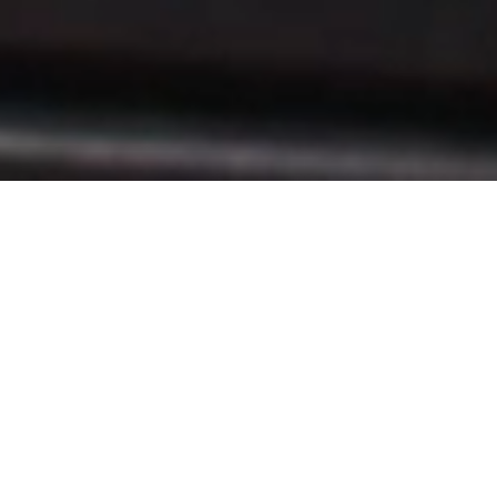
AKO TO FUNGUJE
01
Stiahni si aplikáciu Gymify
Po registrácii si vyber
MôjGym
(Hviezdna/Mlynská/Prešov)
ako svoju
súkromnú posilňovňu. Vyplň svoj profil,
sleduj novinky a staň sa súčasťou našej